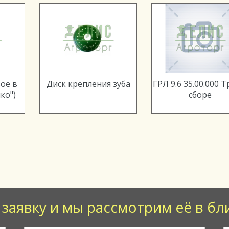
ое в
Диск крепления зуба
ГРЛ 9.6 35.00.000 Т
ко")
сборе
 заявку и мы рассмотрим её в б