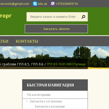
vit.molo@gmail.com
elis-at
+375336959716
торг
Заказать звонок
АТЬИ
КОНТАКТЫ
к граблям ГРЛ-8.5, ГРЛ-9.6
/
ГРЛ 8.5 10.01.000 Ступица
БЫСТРАЯ НАВИГАЦИЯ
По категориям
Запчасти к с/х технике
Запчасти к косилкам