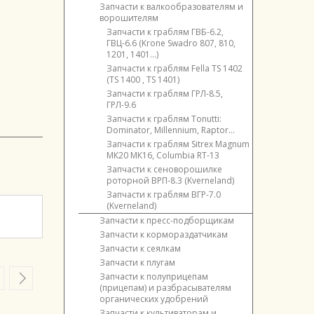
Запчасти
Запчасти к валкообразователям и
к
ворошителям
косилкам
Запчасти к граблям ГВБ-6.2,
КМР-9ВТ
ГВЦ-6.6 (Krone Swadro 807, 810,
(KDD
1201, 1401...)
861
Запчасти к граблям Fella TS 1402
ST,
(TS 1400 , TS 1401)
KDF
Запчасти к граблям ГРЛ-8.5,
300
ГРЛ-9.6
S)
Запчасти к граблям Tonutti:
Запчасти
Dominator, Millennium, Raptor...
к
косилкам
Запчасти к граблям Sitrex Magnum
КНД-3.9
МК20 МК16, Columbia RT-13
(KDF-
Запчасти к сеноворошилке
390)
роторной ВРП-8.3 (Kverneland)
Запчасти
Запчасти к граблям ВГР-7.0
к
(Kverneland)
косилкам
Запчасти к пресс-подборщикам
КНД-9.4
Запчасти
Запчасти к кормораздатчикам
(KDD-
к
941,
Запчасти
Запчасти к сеялкам
krone
KDF-
к
Запчасти
Запчасти к плугам
Comprima
300)
ИСРК-12Ф
к
Запчасти
Запчасти к полуприцепам
CF
(ИСРК-12Г)
Запчасти
сеялке
к
(прицепам) и разбрасывателям
155
"Хозяин"
к
СЗ(СЗТ)-3,6(5,4)
плугу
органических удобрений
XС
косилкам
Запчасти
Запчасти
ППО-4-
(ППРО-155)
Запчасти к культиваторам и