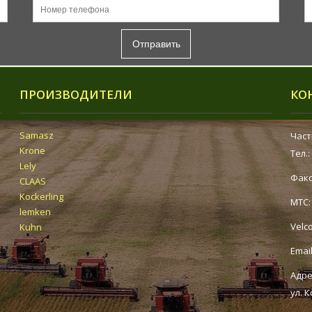
Отправить
ПРОИЗВОДИТЕЛИ
КО
Samasz
Част
Krone
Тел.
Lely
Факс
CLAAS
Kockerling
МТС
lemken
Velc
Kuhn
Emai
Адре
ул. 