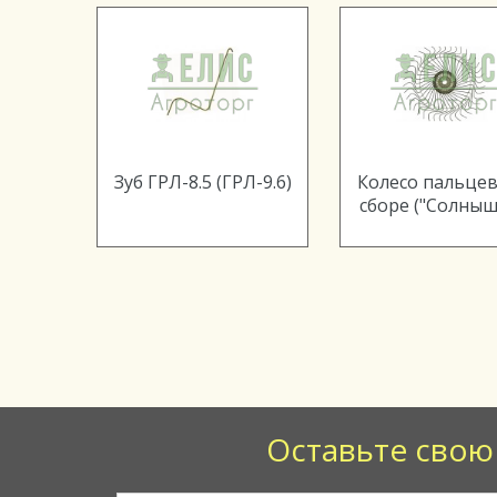
.000
Зуб ГРЛ-8.5 (ГРЛ-9.6)
Колесо пальцев
ндр
сборе ("Солныш
Оставьте свою