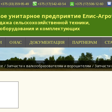
+375 (33) 359-95-49
+375 (17) 542-43-54
+375 (17) 506-12-60
вое унитарное предприятие Елис-Агро
дажа сельскохозяйственной техники,
оборудования и комплектующих
И
О НАС
ДОКУМЕНТАЦИЯ
ПАРТНЕРАМ
СТ
ке
/
Запчасти к валкообразователям и ворошителям
/
Запчасти 